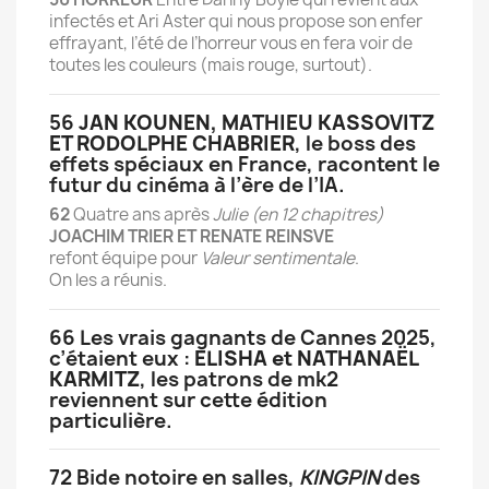
infectés et Ari Aster qui nous propose son enfer
effrayant, l’été de l’horreur vous en fera voir de
toutes les couleurs (mais rouge, surtout).
56
JAN KOUNEN, MATHIEU KASSOVITZ
ET RODOLPHE CHABRIER
, le boss des
effets spéciaux en France, racontent le
futur du cinéma à l’ère de l’IA.
62
Quatre ans après
Julie (en 12 chapitres)
JOACHIM TRIER ET RENATE REINSVE
refont équipe pour
Valeur sentimentale
.
On les a réunis.
66 Les vrais gagnants de Cannes 2025,
c’étaient eux :
ELISHA et NATHANAËL
KARMITZ
, les patrons de mk2
reviennent sur cette édition
particulière.
72 Bide notoire en salles,
KINGPIN
des