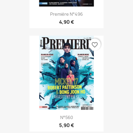
Première N°496
4,90 €
favorite_border
N°560
5,90 €