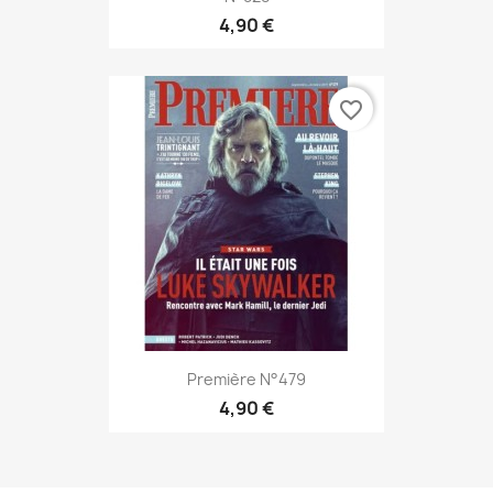
4,90 €
favorite_border
Première N°479
4,90 €