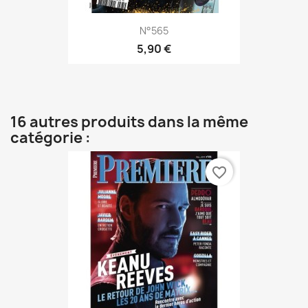
N°565
5,90 €
16 autres produits dans la même
catégorie :
favorite_border