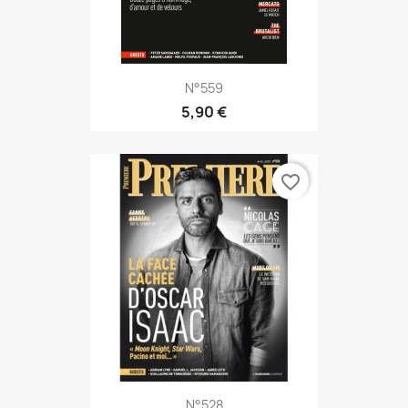
N°559
5,90 €
favorite_border
N°528