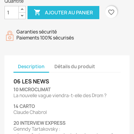
Quantité

favorite_border
AJOUTER AU PANIER
Garanties sécurité
Paiements 100% sécurisés
Description
Détails du produit
06 LES NEWS
10 MICROCLIMAT
La nouvelle vague viendra-t-elle des Drom ?
14 CARTO
Claude Chabrol
20 INTERVIEW EXPRESS
Genndy Tartakovsky :