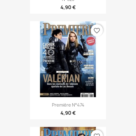
4,90 €
favorite_border
Première N°474
4,90 €