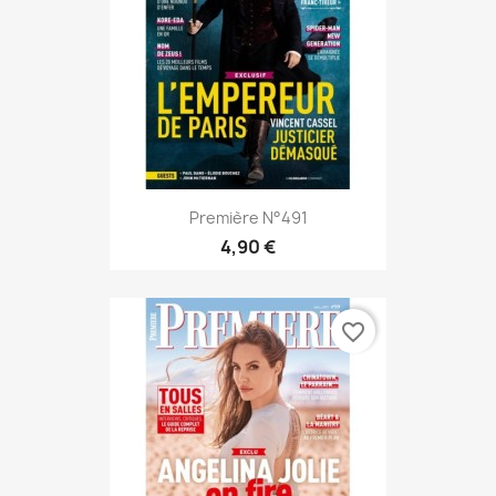
Première N°491
4,90 €
favorite_border