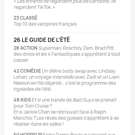
«
Les enfants ne regardent plus de cartoons, ils
regardent TikTok.
»
23 CLASSÉ
Top 10 des vampires français
26 LE GUIDE DE L’ÉTÉ
28 ACTION
Superman
, Roschdy Zem, Brad Pitt,
des dinos et les 4 Fantastiques s’apprêtent à tout
casser.
42 COMÉDIE
Un délire
body swap
avec Lindsay
Lohan, un voyage
Interstello
avec Zadi et un Liam
Neeson en fils déjanté… c’est le programme des
rigolades de l’été.
48 KIDS
Et si une bande de
Bad Guys
se prenait
pour Tom Cruise ?
Et si Jackie Chan se retrouvait face à Ralph
Macchio ? Les rêves des gosses s’apprêtent à se
réaliser dans les salles !
50 HORREUR
Entre Danny Boyle qui revient aux