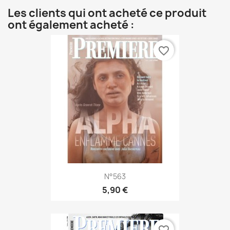
Les clients qui ont acheté ce produit
ont également acheté :
favorite_border
N°563
5,90 €
favorite_border