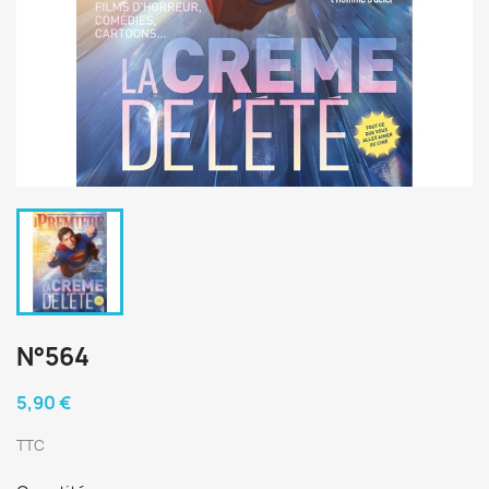
N°564
5,90 €
TTC