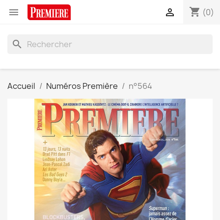
shopping_cart


(0)
search
Accueil
Numéros Première
n°564