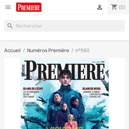
shopping_cart


(0)
search
Accueil
Numéros Première
n°560