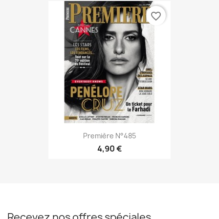
favorite_border
Première N°485
4,90 €
Recevez nos offres spéciales