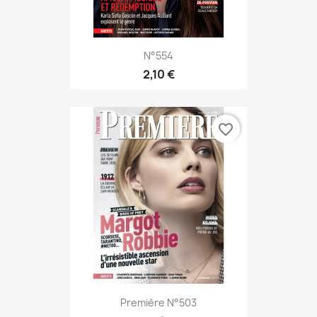
N°554
2,10 €
favorite_border
Première N°503