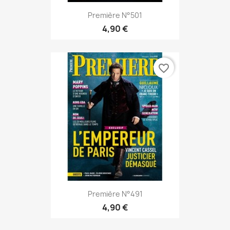
Première N°501
4,90 €
favorite_border
Première N°491
4,90 €