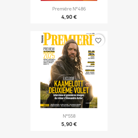
Première N°486
4,90 €
favorite_border
N°558
5,90 €