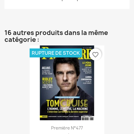
16 autres produits dans la même
catégorie :
RUPTURE DE STOCK
favorite_border
Première N°477