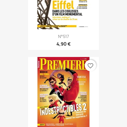
N°517
4,90 €
favorite_border