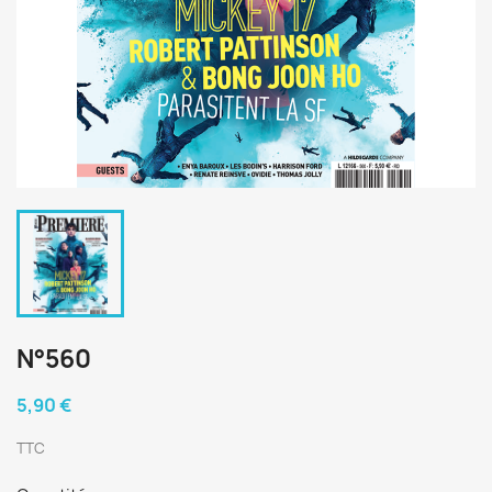
N°560
5,90 €
TTC