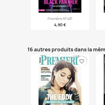
Aperçu rapide

Première N°481
4,90 €
16 autres produits dans la mêm
favorite_border