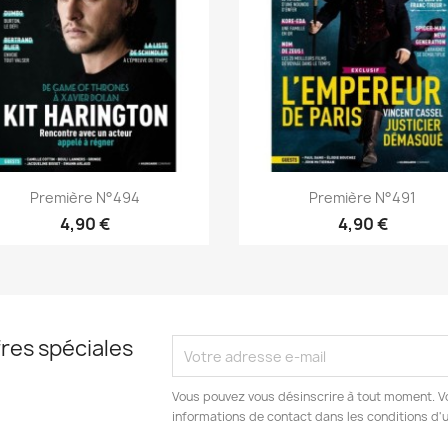
Aperçu rapide
Aperçu rapide


Première N°494
Première N°491
4,90 €
4,90 €
res spéciales
Vous pouvez vous désinscrire à tout moment. V
informations de contact dans les conditions d'ut