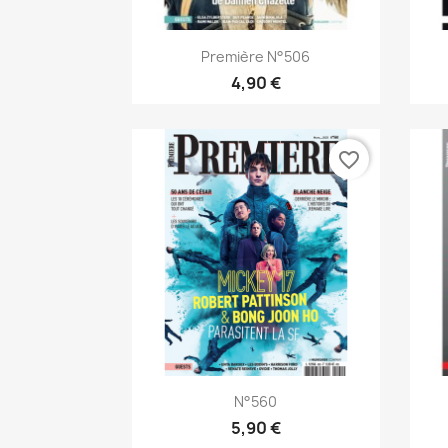
Aperçu rapide

Première N°506
4,90 €
favorite_border
Aperçu rapide

N°560
5,90 €