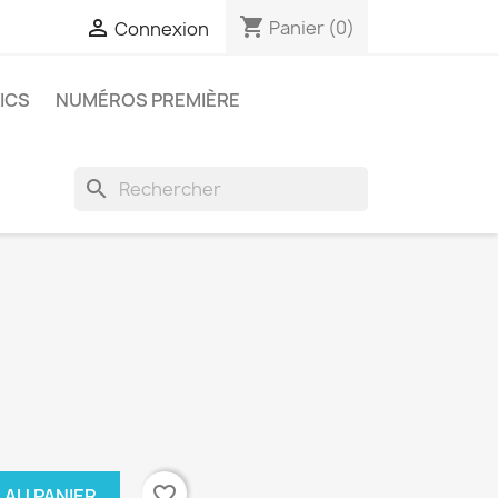
shopping_cart

Panier
(0)
Connexion
ICS
NUMÉROS PREMIÈRE
search
favorite_border
 AU PANIER