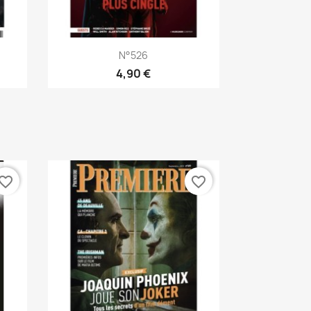
Aperçu rapide

N°526
4,90 €
vorite_border
favorite_border