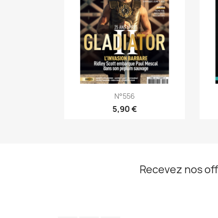
Aperçu rapide

N°556
5,90 €
Recevez nos off