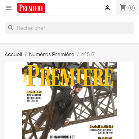
shopping_cart


(0)
search
Accueil
Numéros Première
n°517