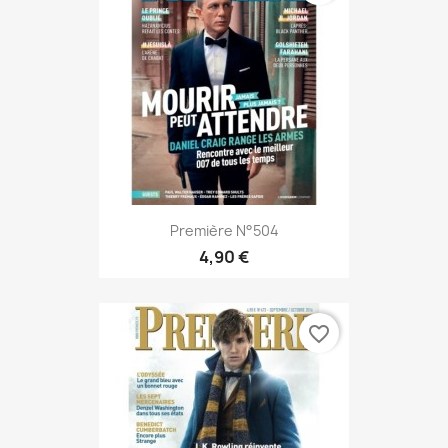
Première N°504
4,90 €
favorite_border