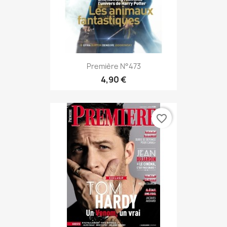
Première N°473
4,90 €
favorite_border