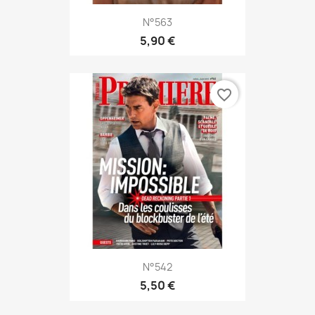
N°563
5,90 €
favorite_border
N°542
5,50 €