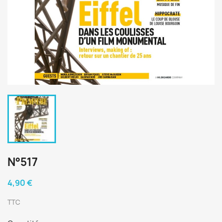
N°517
4,90 €
TTC