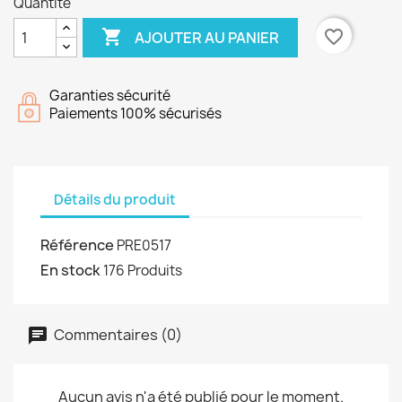
Quantité

favorite_border
AJOUTER AU PANIER
Garanties sécurité
Paiements 100% sécurisés
Détails du produit
Référence
PRE0517
En stock
176 Produits
Commentaires (0)
Aucun avis n'a été publié pour le moment.