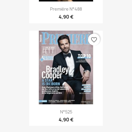
Première N°488
4,90 €
favorite_border
N°525
4,90 €